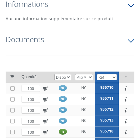
Informations
Aucune information supplémentaire sur ce produit.
Documents
Quantité
+
935710
NC
NC
935711
NC
NC
935712
NC
NC
935713
NC
NC
935718
NC
D