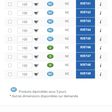
935741
NC
NC
935742
NC
NC
935743
NC
NC
935744
NC
NC
935745
NC
NC
935746
NC
D
935747
NC
D
935748
NC
D
935749
NC
NC
Produits diponibles sous 3 jours
* Autres dimensions disponibles sur demande