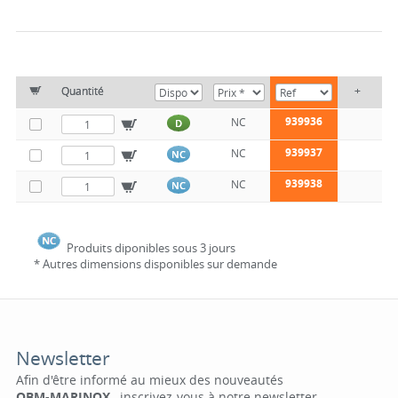
Quantité
+
939936
NC
D
939937
NC
NC
939938
NC
NC
Produits diponibles sous 3 jours
* Autres dimensions disponibles sur demande
Newsletter
Afin d'être informé au mieux des nouveautés
QBM-MARINOX
, inscrivez-vous à notre newsletter.