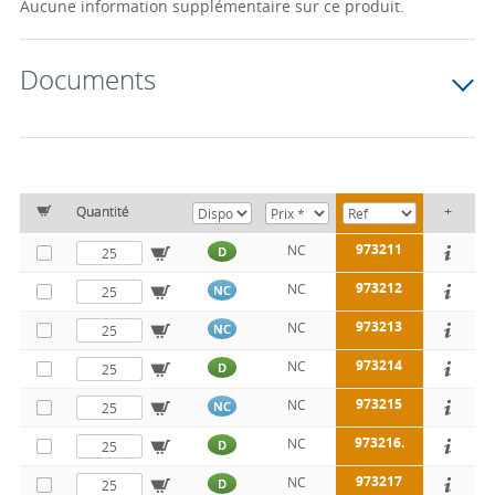
Aucune information supplémentaire sur ce produit.
Documents
Quantité
+
973211
NC
D
973212
NC
NC
973213
NC
NC
973214
NC
D
973215
NC
NC
973216.
NC
D
973217
NC
D