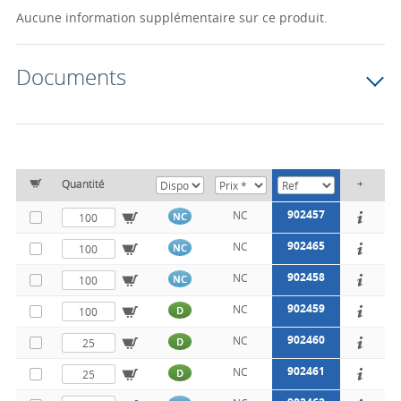
Aucune information supplémentaire sur ce produit.
Documents
Quantité
+
902457
NC
NC
902465
NC
NC
902458
NC
NC
902459
NC
D
902460
NC
D
902461
NC
D