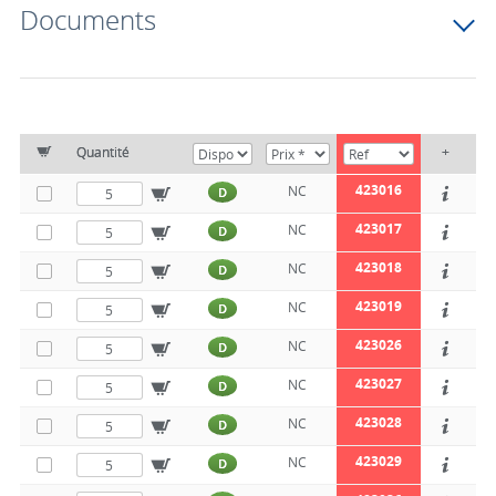
Documents
Quantité
+
423016
NC
D
423017
NC
D
423018
NC
D
423019
NC
D
423026
NC
D
423027
NC
D
423028
NC
D
423029
NC
D