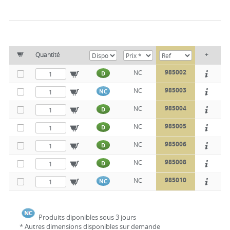
Quantité
+
985002
NC
D
985003
NC
NC
985004
NC
D
985005
NC
D
985006
NC
D
985008
NC
D
985010
NC
NC
Produits diponibles sous 3 jours
* Autres dimensions disponibles sur demande