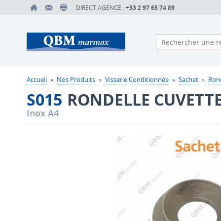
DIRECT AGENCE :
+33 2 97 65 74 89
Accueil
»
Nos Produits
»
Visserie Conditionnée
»
Sachet
»
Rond
S015
RONDELLE CUVETT
Inox A4