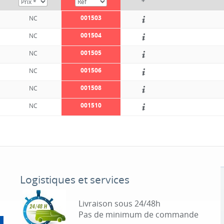
+
001503
NC
001504
NC
001505
NC
001506
NC
001508
NC
001510
NC
Logistiques et services
Livraison sous 24/48h
Pas de minimum de commande