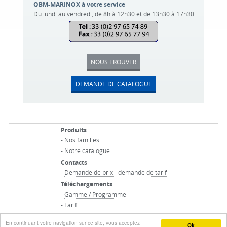
QBM-MARINOX à votre service
Du lundi au vendredi, de 8h à 12h30 et de 13h30 à 17h30
NOUS TROUVER
DEMANDE DE CATALOGUE
Produits
-
Nos familles
-
Notre catalogue
Contacts
-
Demande de prix - demande de tarif
Téléchargements
-
Gamme / Programme
-
Tarif
-
Conditions générales de vente
En continuant votre navigation sur ce site, vous acceptez
© QBM-MARINOX SAS - Tous droits réservés
Ok