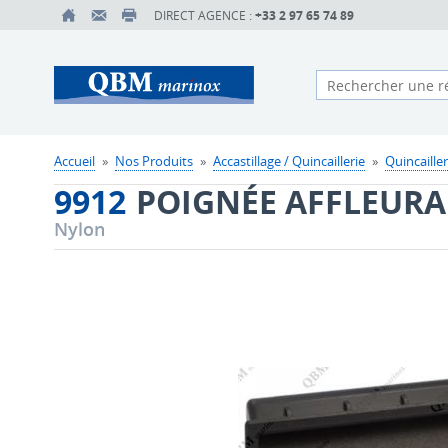
DIRECT AGENCE :
+33 2 97 65 74 89
Accueil
»
Nos Produits
»
Accastillage / Quincaillerie
»
Quincailler
9912
POIGNÉE AFFLEURA
Nylon