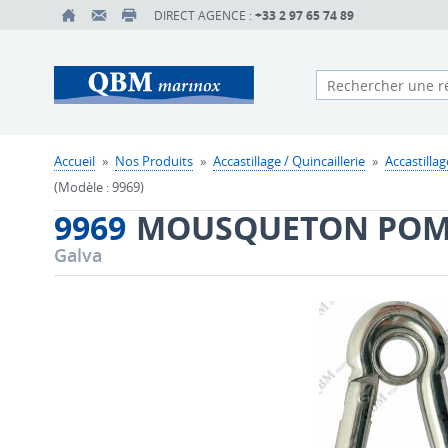
DIRECT AGENCE :
+33 2 97 65 74 89
Accueil
»
Nos Produits
»
Accastillage / Quincaillerie
»
Accastillag
(Modèle : 9969)
9969
MOUSQUETON POMP
Galva