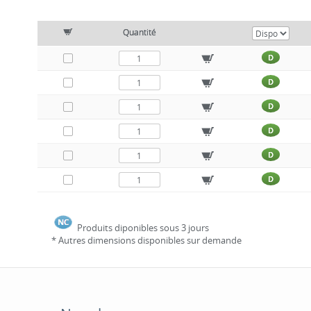
Quantité
D
D
D
D
D
D
Produits diponibles sous 3 jours
* Autres dimensions disponibles sur demande