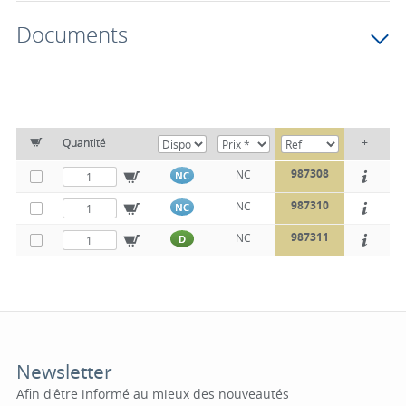
Documents
Quantité
+
987308
NC
NC
987310
NC
NC
987311
NC
D
Newsletter
Afin d'être informé au mieux des nouveautés