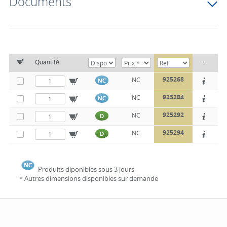
Documents
Quantité
+
925268
NC
NC
925284
NC
NC
925292
NC
D
925294
NC
D
Produits diponibles sous 3 jours
* Autres dimensions disponibles sur demande