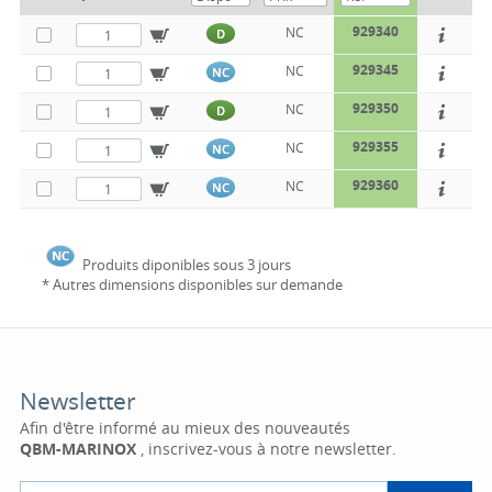
929340
NC
D
929345
NC
NC
929350
NC
D
929355
NC
NC
929360
NC
NC
Produits diponibles sous 3 jours
* Autres dimensions disponibles sur demande
Newsletter
Afin d'être informé au mieux des nouveautés
QBM-MARINOX
, inscrivez-vous à notre newsletter.