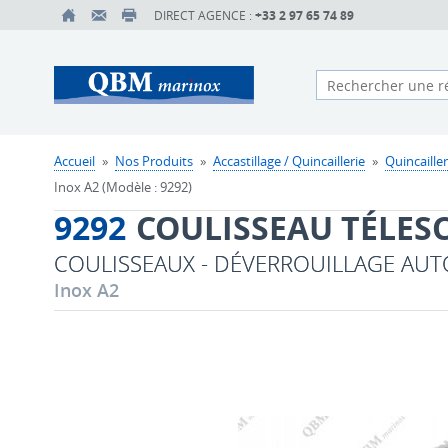
DIRECT AGENCE :
+33 2 97 65 74 89
Accueil
»
Nos Produits
»
Accastillage / Quincaillerie
»
Quincailler
Inox A2 (Modèle : 9292)
9292
COULISSEAU TÉLES
COULISSEAUX - DÉVERROUILLAGE AU
Inox A2