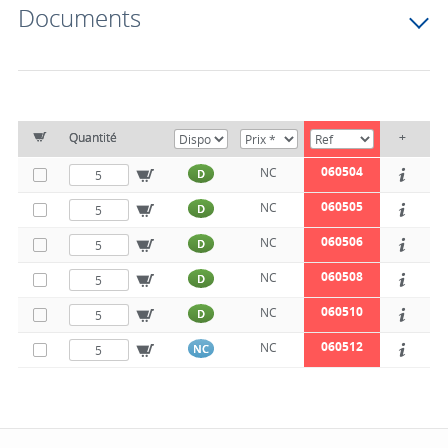
Documents
Quantité
+
060504
NC
D
060505
NC
D
060506
NC
D
060508
NC
D
060510
NC
D
060512
NC
NC