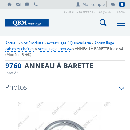
Mon compte
0
ANNEAU À BARETTE Inox A4 (Modèle : 9760)
Accueil
»
Nos Produits
»
Accastillage / Quincaillerie
»
Accastillage
câbles et chaînes
»
Accastillage Inox A4
» ANNEAU À BARETTE Inox A4
(Modèle : 9760)
9760
ANNEAU À BARETTE
Inox A4
Photos