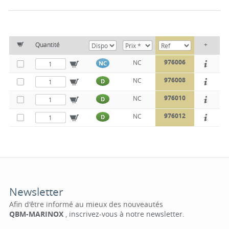
Quantité
+
976006
NC
NC
976008
NC
D
976010
NC
D
976012
NC
D
Newsletter
Afin d'être informé au mieux des nouveautés
QBM-MARINOX
, inscrivez-vous à notre newsletter.